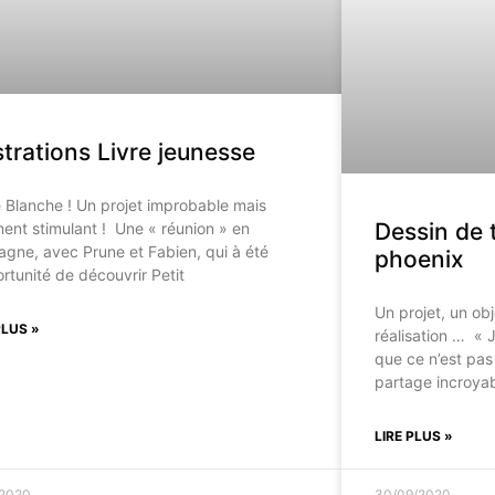
ustrations Livre jeunesse
 Blanche ! Un projet improbable mais
Dessin de 
ment stimulant ! Une « réunion » en
gne, avec Prune et Fabien, qui à été
phoenix
ortunité de découvrir Petit
Un projet, un ob
PLUS »
réalisation … « 
que ce n’est pas
partage incroya
LIRE PLUS »
/2020
30/09/2020