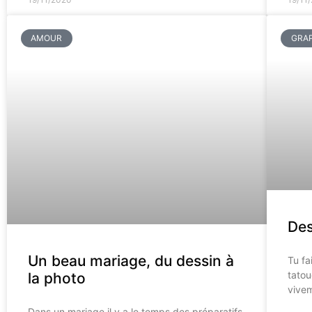
AMOUR
GRA
Des
Un beau mariage, du dessin à
Tu fa
tatou
la photo
vivem
Dans un mariage il y a le temps des préparatifs,