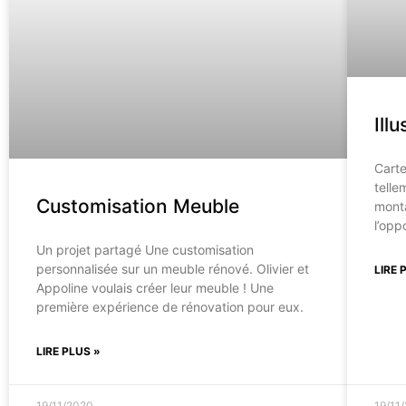
Ill
Carte
telle
Customisation Meuble
monta
l’opp
Un projet partagé Une customisation
personnalisée sur un meuble rénové. Olivier et
LIRE 
Appoline voulais créer leur meuble ! Une
première expérience de rénovation pour eux.
LIRE PLUS »
19/11/2020
19/11